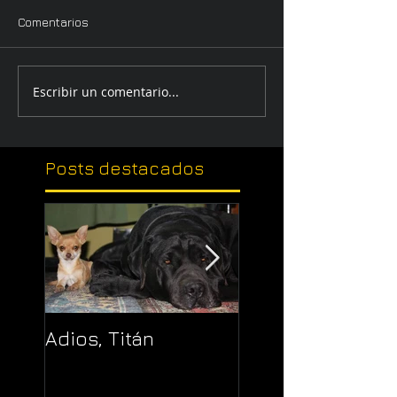
Comentarios
Escribir un comentario...
Posts
destacados
Adios, Titán
Pajaropuerto