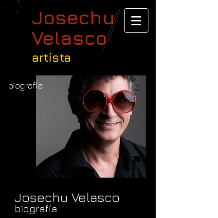
Josechu
Velasco
artista
bio
grafía
Josechu Velasco
biografía