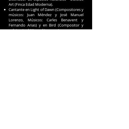
Art (Finca Edad Moderna).
Cantante en Light of Dawn (Compositores y
músicos: Juan Méndez y José Manuel
Lorenzo, Músicos: Carles Benavent y
Fernando Arias) y en Bird (Compositor y
música: José Manuel Lorenzo).
Creador del Arte Útil, el Dominical, dedicó
un especial de decoración para mostrar el
interior de su casa. Su aparición en espacios
culturales de prensa e internet es cada vez
más frecuente (On Madrid-El País, Guía del
Ocio, Blanco y Negro-ABC, Gentleman,
Revistart).
artetotal@josechuvelasco.com
© 2014 by Josechu Velasco