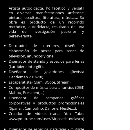
Artista autodidacta. Polifacético y versátil
en diversas manifestaciones artísticas:
pintura, escultura, literatura, música.... Su
obra es producto de un recorrido
metódico, autodidacta, resultado de una
vida de investigación paciente y
perseverante.
Decorador de interiores, diseño y
elaboración de piezas para series de
televisión, anuncios y cine.
Diseñador de stands y espacios para ferias
(Larribiere-Intergift).
Diseñador de galardones (Revista
Gentleman 2016-18).
Escaparatista (Glam, BOcce, Stream).
Compositor de música para anuncios (DGT,
Mahou, President,…).
Diseñador de campañas gráficas
corporativas y productos promocionales
(Spanair, Campofrío, Danone, Nestlé,…).
Creador de videos (canal You Tube:
www.youtube.com/user/MrJosechuVelasco)
.
Diseñador de espacios naturales - Outside