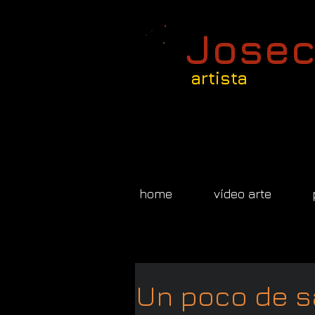
Josec
artista
home
vídeo arte
Un poco de 