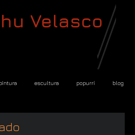
hu Velasco
pintura
escultura
popurrí
blog
sado