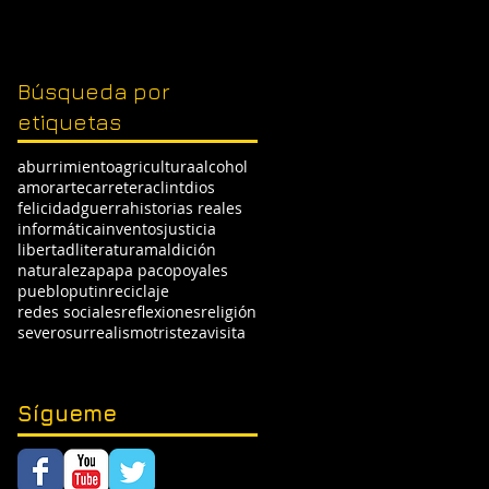
Búsqueda por
etiquetas
aburrimiento
agricultura
alcohol
amor
arte
carretera
clint
dios
felicidad
guerra
historias reales
informática
inventos
justicia
libertad
literatura
maldición
naturaleza
papa paco
poyales
pueblo
putin
reciclaje
redes sociales
reflexiones
religión
severo
surrealismo
tristeza
visita
Sígueme