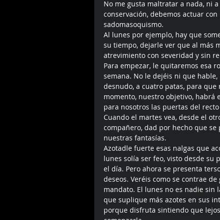
No me gusta maltratar a nada, ni a
conservación, debemos actuar con 
sadomasoquismo. 
Al lunes por ejemplo, hay que som
su tiempo, dejarle ver que al más 
atrevimiento con severidad y sin re
Para empezar, le quitaremos esa ro
semana. No le dejéis ni que hable
desnudo, a cuatro patas, para que 
momento, nuestro objetivo, habrá e
para nosotros las puertas del recto
Cuando el martes vea, desde el otro
compañero, dad por hecho que se 
nuestras fantasías. 
Azotadle fuerte esas nalgas que ac
lunes solía ser feo, visto desde s
el día. Pero ahora se presenta ters
deseos. Veréis como se contrae de g
mandato. El lunes no es nadie sin l
que suplique más azotes en sus int
porque disfruta sintiendo que lejos