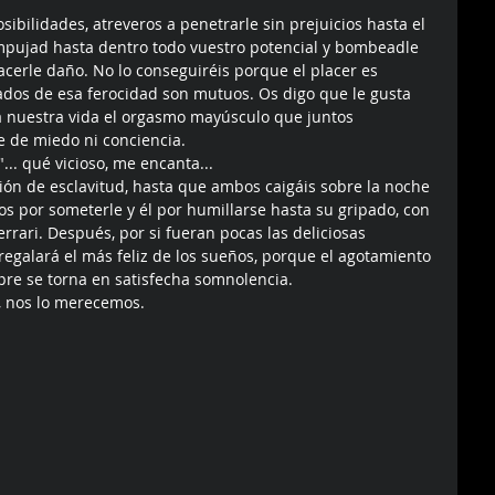
ibilidades, atreveros a penetrarle sin prejuicios hasta el 
mpujad hasta dentro todo vuestro potencial y bombeadle 
acerle daño. No lo conseguiréis porque el placer es 
tados de esa ferocidad son mutuos. Os digo que le gusta 
 a nuestra vida el orgasmo mayúsculo que juntos 
e de miedo ni conciencia. 
"... qué vicioso, me encanta... 
ión de esclavitud, hasta que ambos caigáis sobre la noche 
s por someterle y él por humillarse hasta su gripado, con 
rrari. Después, por si fueran pocas las deliciosas 
regalará el más feliz de los sueños, porque el agotamiento 
pre se torna en satisfecha somnolencia. 
 nos lo merecemos. 