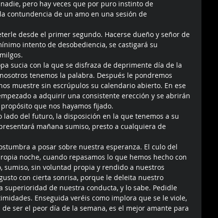
 nadie, pero hay veces que por puro instinto de 
la contundencia de un amo en una sesión de 
eterle desde el primer segundo. Hacerse dueño y señor de 
mínimo intento de desobediencia, se castigará su 
milgos. 
pa sucia con la que se disfraza de deprimente día de la 
, nosotros tenemos la palabra. Después le pondremos 
nos muestre sin escrúpulos su calendario abierto. En ese 
mpezado a adquirir una consistente erección y se abrirán 
 propósito que nos hayamos fijado. 
 lado del futuro, la disposición en la que tenemos a su 
presentará mañana sumiso, presto a cualquiera de 
ostumbra a posar sobre nuestra esperanza. El culo del 
u propia noche, cuando repasamos lo que hemos hecho con 
o, sumiso, sin voluntad propia y rendido a nuestros 
usto con cierta sonrisa, porque le deleita nuestro 
a superioridad de nuestra conducta, y lo sabe. Pedidle 
imidades. Enseguida veréis como implora que se le viole, 
 de ser el peor día de la semana, es el mejor amante para 