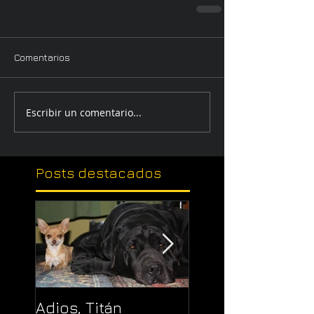
Comentarios
Escribir un comentario...
Posts
destacados
Adios, Titán
Pajaropuerto