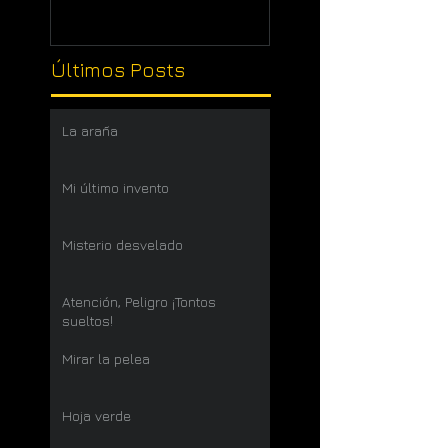
Últimos Posts
La araña
Mi último invento
Misterio desvelado
Atención, Peligro ¡Tontos
sueltos!
Mirar la pelea
Hoja verde