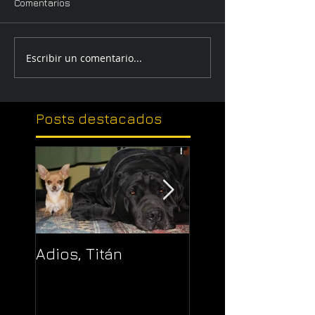
Comentarios
Escribir un comentario...
Posts
destacados
Adios, Titán
Pajaropuerto