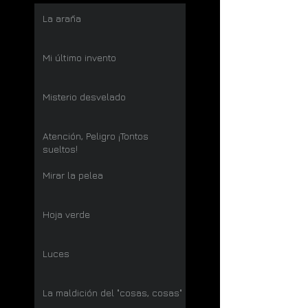
La araña
Mi último invento
Misterio desvelado
Atención, Peligro ¡Tontos
sueltos!
Mirar la pelea
Hoja verde
Luces
La maldición del "cosas, cosas"