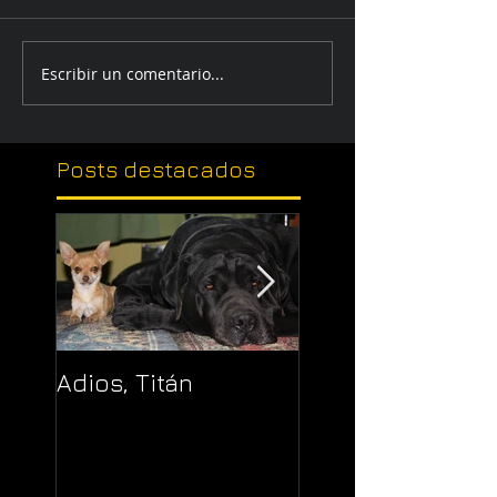
Escribir un comentario...
Posts
destacados
Adios, Titán
Pajaropuerto