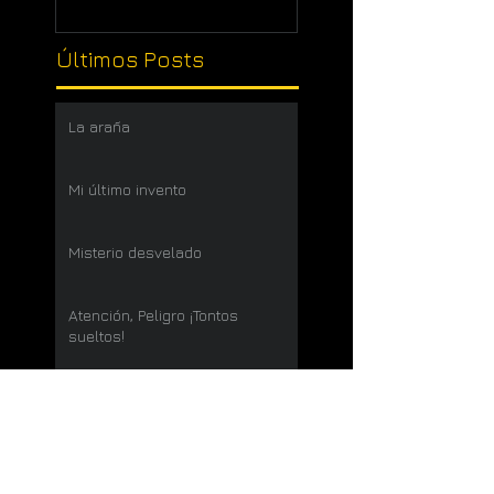
Últimos Posts
La araña
Mi último invento
Misterio desvelado
Atención, Peligro ¡Tontos
sueltos!
Mirar la pelea
Hoja verde