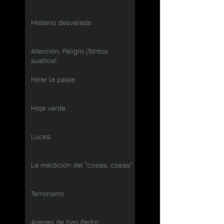
Misterio desvelado
Atención, Peligro ¡Tontos
sueltos!
Mirar la pelea
Hoja verde
Luces
La maldición del "cosas, cosas"
Terrorismo
Arenas de San Pedro