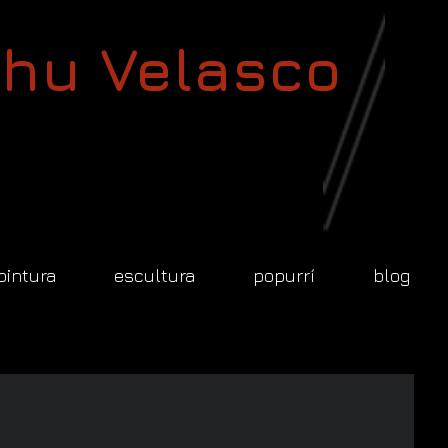
hu Velasco
pintura
escultura
popurrí
blog