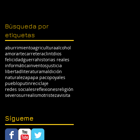
Búsqueda por
etiquetas
aburrimiento
agricultura
alcohol
amor
arte
carretera
clint
dios
felicidad
guerra
historias reales
informática
inventos
justicia
libertad
literatura
maldición
naturaleza
papa paco
poyales
pueblo
putin
reciclaje
redes sociales
reflexiones
religión
severo
surrealismo
tristeza
visita
Sígueme