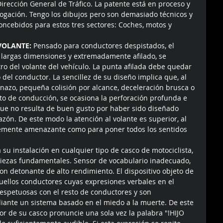
irección General de Tráfico. La patente está en proceso y 
gación. Tengo los dibujos pero son demasiado técnicos y 
oncebidos para estos tres sectores: Coches, motos y 
VOLANTE:
 Pensado para conductores despistados, el 
e largas dimensiones y extremadamente afilado, se 
ro del volante del vehículo. La punta afilada debe quedar 
del conductor. La sencillez de su diseño implica que, al 
azo, pequeña colisión por alcance, deceleración brusca o 
o de conducción, se ocasiona la perforación profunda e 
 que no resulta de buen gusto por haber sido diseñado 
zón. De este modo la atención al volante es superior, al 
ntemente amenazante como para poner todos los sentidos 
su instalación en cualquier tipo de casco de motociclista, 
piezas fundamentales. Sensor de vocabulario inadecuado, 
on detonante de alto rendimiento. El dispositivo objeto de 
uellos conductores cuyas expresiones verbales en el 
respetuosas con el resto de conductores y son 
iante un sistema basado en el miedo a la muerte. De este 
or de su casco pronuncie una sola vez la palabra "!HIJO 