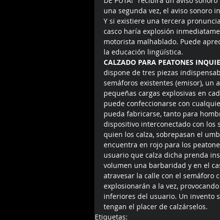
DE PUTA!" recibirá un aviso sonoro 
una segunda vez, el aviso sonoro 
Y si existiere una tercera pronunci
casco haría explosión inmediatame
motorista malhablado. Puede aprec
la educación lingüística. 
CALZADO PARA PEATONES INQUIE
dispone de tres piezas indispensab
semáforos existentes (emisor), un 
pequeñas cargas explosivas en cada
puede confeccionarse con cualquier
pueda fabricarse, tanto para hombr
dispositivo interconectado con los s
quien los calza, sobrepasan el umbr
encuentra en rojo para los peatone
usuario que calza dicha prenda ins
volumen una barbaridad y en el cas
atravesar la calle con el semáforo 
explosionarán a la vez, provocand
inferiores del usuario. Un invento 
tengan el placer de calzárselos.
Etiquetas: