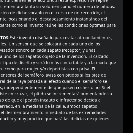
lo suficientemente audible. Si esta expresión se repite 
incrementará tanto su volumen como el número de pitidos. 
ación de dicho vocablo en el curso de un recorrido, el 
nte, ocasionando el descabezamiento instantáneo del 
iarse como el invento reúne las condiciones óptimas para 
TOS:
Éste invento diseñado para evitar atropellamientos, 
les. Un sensor que se colocará en cada uno de los 
avisador sonoro en cada zapato (receptor) y unas 
 uno de los zapatos objeto de la invención. El calzado 
 tipo de diseño y será lo más confortable y a la moda que 
e como para mujer y/o deportistas con prisa. El 
ensores del semáforo, avisa con pitidos si los pies de 
al de la raya pintada al efecto cuando el semáforo se 
s, independientemente de que pasen coches o no. Si el 
iste en cruzar, el pitido se incrementará aumentando su 
o de que el peatón incauto e infractor se decida a 
cerrado, en la mediana de la calle, ambos zapatos 
o el desmembramiento inmediato de las extremidades 
sencillo y muy práctico que hará las delicias de quienes 