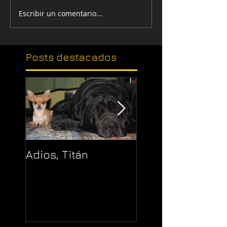
Escribir un comentario...
Posts
destacados
Adios, Titán
Pajaropuerto