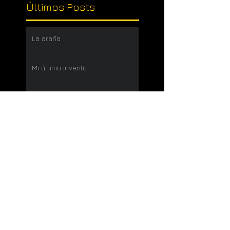
Últimos Posts
La araña
Mi último invento
Misterio desvelado
Atención, Peligro ¡Tontos
sueltos!
Mirar la pelea
Hoja verde
Luces