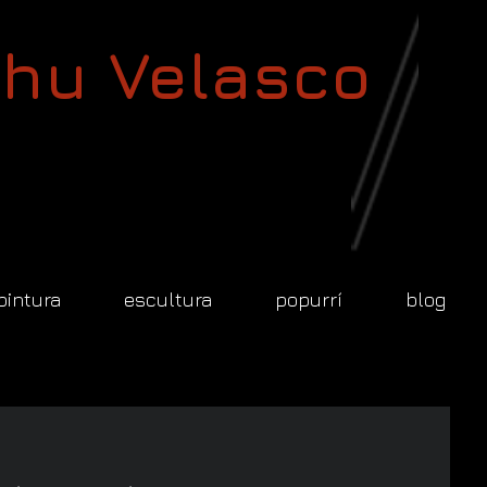
hu Velasco
pintura
escultura
popurrí
blog