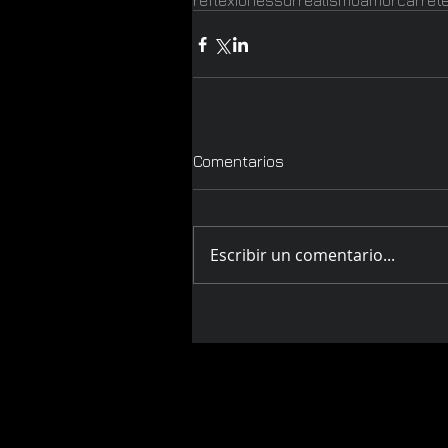
reflexiones
surrealismo
amor
carret
Comentarios
Escribir un comentario...