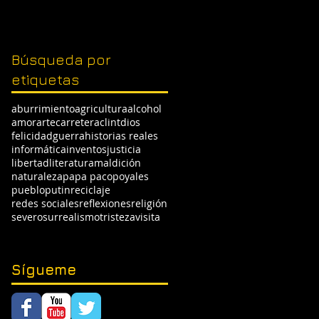
Búsqueda por
etiquetas
aburrimiento
agricultura
alcohol
amor
arte
carretera
clint
dios
felicidad
guerra
historias reales
informática
inventos
justicia
libertad
literatura
maldición
naturaleza
papa paco
poyales
pueblo
putin
reciclaje
redes sociales
reflexiones
religión
severo
surrealismo
tristeza
visita
Sígueme