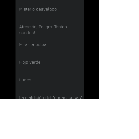
Misterio desvelado
Atención, Peligro ¡Tontos
sueltos!
Mirar la pelea
Hoja verde
Luces
La maldición del "cosas, cosas"
Terrorismo
Arenas de San Pedro