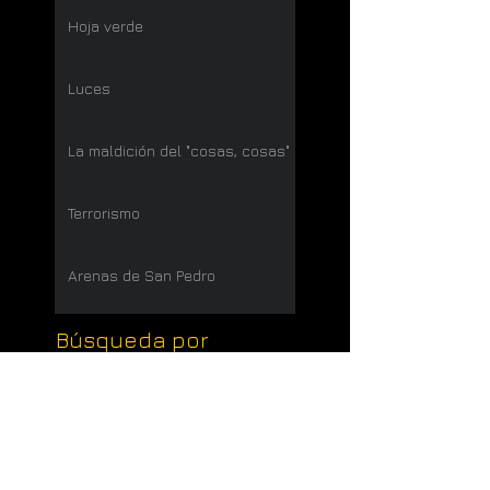
Hoja verde
Luces
La maldición del "cosas, cosas"
Terrorismo
Arenas de San Pedro
Búsqueda por
etiquetas
aburrimiento
agricultura
alcohol
amor
arte
carretera
clint
dios
felicidad
guerra
historias reales
informática
inventos
justicia