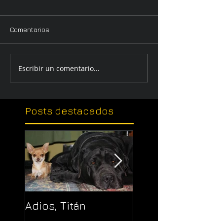
Comentarios
Escribir un comentario...
Posts
destacados
Adios, Titán
Pajaropuerto