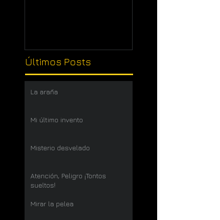
Últimos Posts
La araña
Mi último invento
Misterio desvelado
Atención, Peligro ¡Tontos
sueltos!
Mirar la pelea