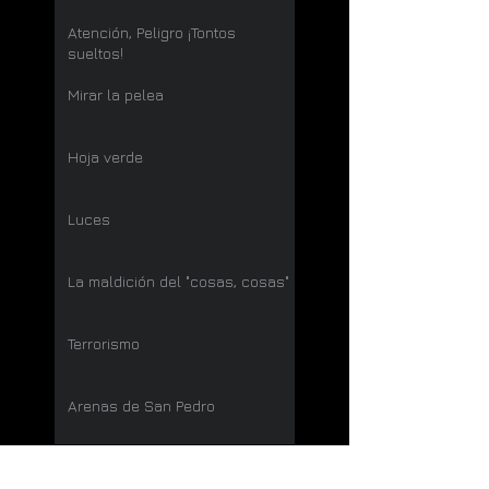
Atención, Peligro ¡Tontos
sueltos!
Mirar la pelea
Hoja verde
Luces
La maldición del "cosas, cosas"
Terrorismo
Arenas de San Pedro
Búsqueda por