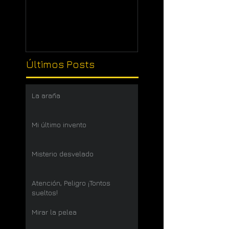
Últimos Posts
La araña
Mi último invento
Misterio desvelado
Atención, Peligro ¡Tontos
sueltos!
Mirar la pelea