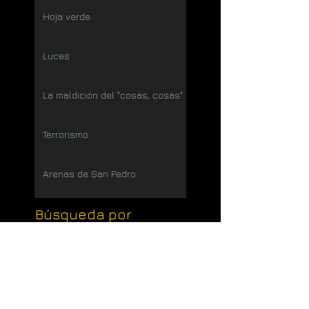
Hoja verde
Luces
La maldición del "cosas, cosas"
Terrorismo
Arenas de San Pedro
Búsqueda por
etiquetas
aburrimiento
agricultura
alcohol
amor
arte
carretera
clint
dios
felicidad
guerra
historias reales
informática
inventos
justicia