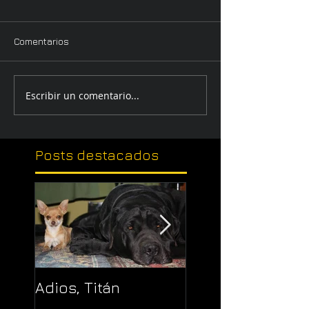
Comentarios
Escribir un comentario...
Posts
destacados
Adios, Titán
Pajaropuerto