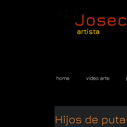
Josec
artista
home
vídeo arte
Hijos de puta