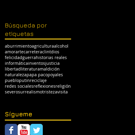
Búsqueda por
etiquetas
aburrimiento
agricultura
alcohol
amor
arte
carretera
clint
dios
felicidad
guerra
historias reales
informática
inventos
justicia
libertad
literatura
maldición
naturaleza
papa paco
poyales
pueblo
putin
reciclaje
redes sociales
reflexiones
religión
severo
surrealismo
tristeza
visita
Sígueme