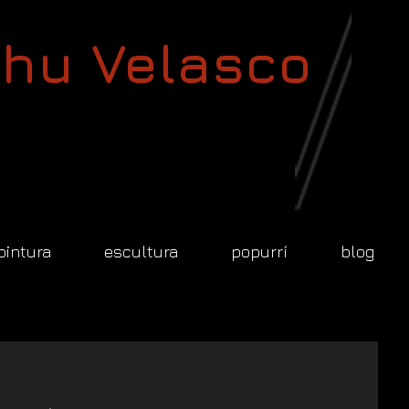
hu Velasco
pintura
escultura
popurrí
blog