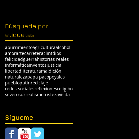
Búsqueda por
etiquetas
aburrimiento
agricultura
alcohol
amor
arte
carretera
clint
dios
felicidad
guerra
historias reales
informática
inventos
justicia
libertad
literatura
maldición
naturaleza
papa paco
poyales
pueblo
putin
reciclaje
redes sociales
reflexiones
religión
severo
surrealismo
tristeza
visita
Sígueme