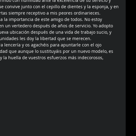
indo con humildad ante la excelencia de su servicio y 
convive junto con el cepillo de dientes y la esponja, y en 
rtas siempre receptivo a mis peores ordinarieces. 
 la importancia de este amigo de todos. No estoy 
en un vertedero después de años de servicio. Yo adopto 
nueva ubicación después de una vida de trabajo sucio, y 
nidades les doy la libertad que se merecen. 
a lencería y os agachéis para apuntarle con el ojo 
rdad que aunque lo sustituyáis por un nuevo modelo, es 
y la huella de vuestros esfuerzos más indecorosos, 