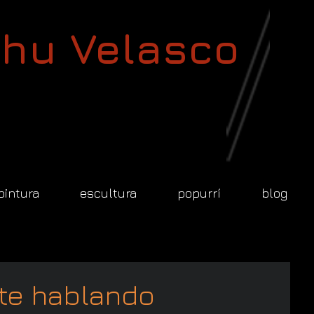
hu Velasco
pintura
escultura
popurrí
blog
te hablando