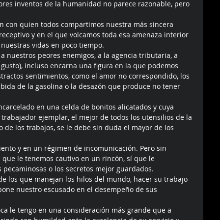
ores inventos de la humanidad no parece razonable, pero 
ien con quien todos compartimos nuestra más sincera 
receptivo y en el que volcamos toda esa amenaza interior 
 nuestras vidas en poco tiempo. 
 a nuestros peores enemigos, a la agencia tributaria, a 
l gusto), incluso encarna una figura en la que podemos 
tractos sentimientos, como el amor no correspondido, los 
ubida de la gasolina o la desazón que produce no tener 
carcelado en una celda de bonitos alicatados y cuya 
trabajador ejemplar, el mejor de todos los utensilios de la 
o de los trabajos, se le debe sin duda el mayor de los 
iento y en un régimen de incomunicación. Pero sin 
que le tenemos cautivo en un rincón, sí que le 
 pecaminosas o los secretos mejor guardados. 
e los que manejan los hilos del mundo, hacer su trabajo 
 pone nuestro escusado en el desempeño de sus 
oca le tengo en una consideración más grande que a 