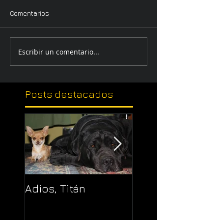
Comentarios
Escribir un comentario...
Posts
destacados
Adios, Titán
Pajaropuerto