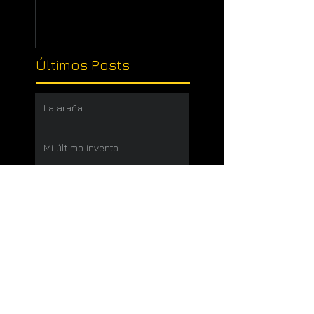
Últimos Posts
La araña
Mi último invento
Misterio desvelado
Atención, Peligro ¡Tontos
sueltos!
Mirar la pelea
Hoja verde