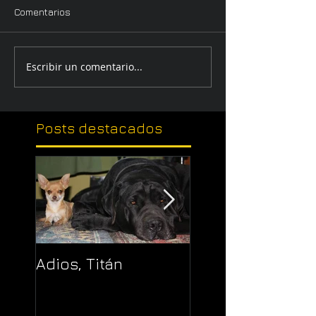
Comentarios
Escribir un comentario...
Posts
destacados
Adios, Titán
Pajaropuerto