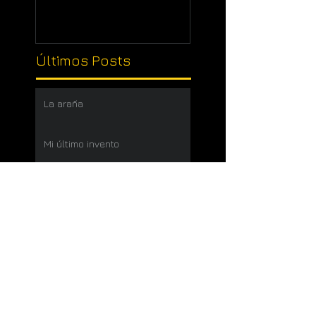
Últimos Posts
La araña
Mi último invento
Misterio desvelado
Atención, Peligro ¡Tontos
sueltos!
Mirar la pelea
Hoja verde