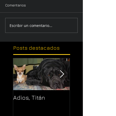
Comentarios
Escribir un comentario...
Posts
destacados
Adios, Titán
Pajaropuerto