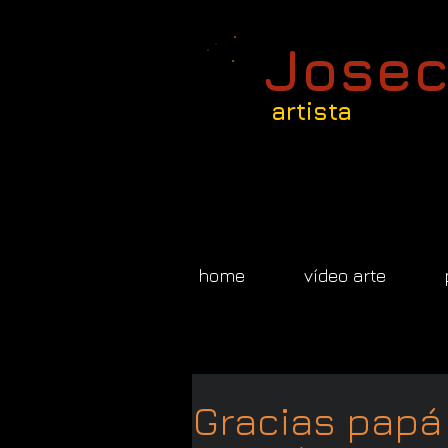
Josec
artista
home
vídeo arte
Gracias papá