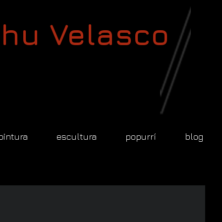
hu Velasco
pintura
escultura
popurrí
blog