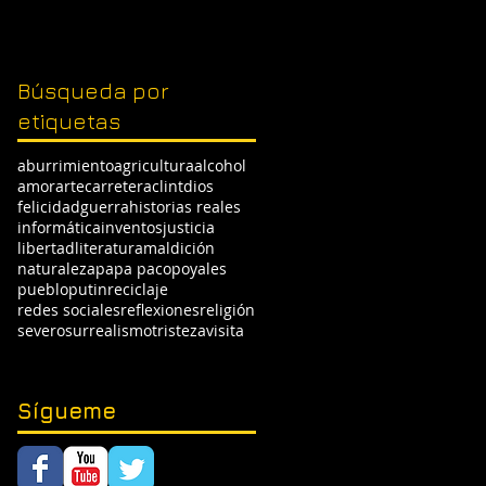
Búsqueda por
etiquetas
aburrimiento
agricultura
alcohol
amor
arte
carretera
clint
dios
felicidad
guerra
historias reales
informática
inventos
justicia
libertad
literatura
maldición
naturaleza
papa paco
poyales
pueblo
putin
reciclaje
redes sociales
reflexiones
religión
severo
surrealismo
tristeza
visita
Sígueme