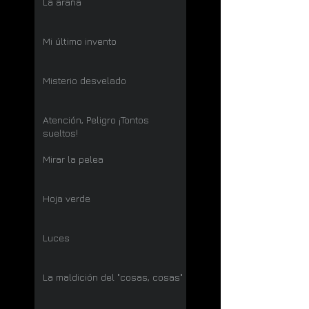
La araña
Mi último invento
Misterio desvelado
Atención, Peligro ¡Tontos
sueltos!
Mirar la pelea
Hoja verde
Luces
La maldición del "cosas, cosas"