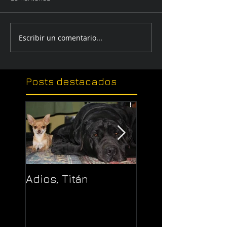
Escribir un comentario...
Posts
destacados
Adios, Titán
Pajaropuerto