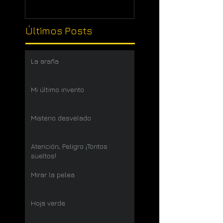
Últimos Posts
La araña
Mi último invento
Misterio desvelado
Atención, Peligro ¡Tontos
sueltos!
Mirar la pelea
Hoja verde